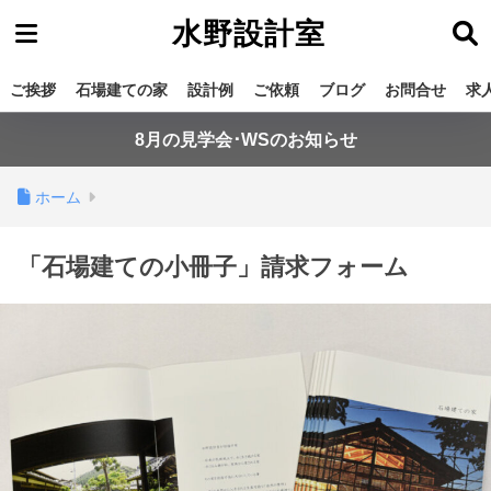
水野設計室
ご挨拶
石場建ての家
設計例
ご依頼
ブログ
お問合せ
求
8月の見学会･WSのお知らせ
ホーム
「石場建ての小冊子」請求フォーム