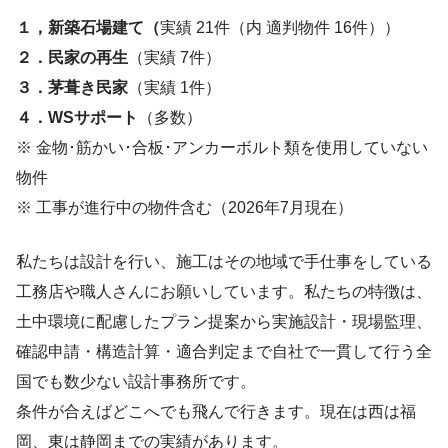
１，新築石場建て（
実績 21件（内 適判物件 16件））
２．民家の再生
（実績 7件）
３．茅葺き民家
（実績 1件）
４．WSサポート
（多数）
※ 金物･筋かい･合板･アンカーボルト類を使用していない
物件
※ 工事が進行中の物件含む（2026年7月現在）
私たちは設計を行い、施工はその地域で手仕事をしている
工務店や職人さんにお願いしています。私たちの特徴は、
土中環境に配慮したプラン提案から実施設計・現場監理、
確認申請・構造計算・適合判定まで自社で一貫して行う全
国でも数少ない設計事務所です。
条件が合えばどこへでも飛んで行きます。現在は西は福
岡、東は静岡までの実績があります。