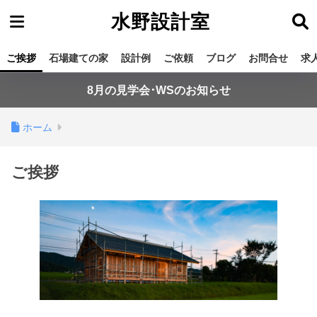
水野設計室
ご挨拶
石場建ての家
設計例
ご依頼
ブログ
お問合せ
求
8月の見学会･WSのお知らせ
ホーム
ご挨拶