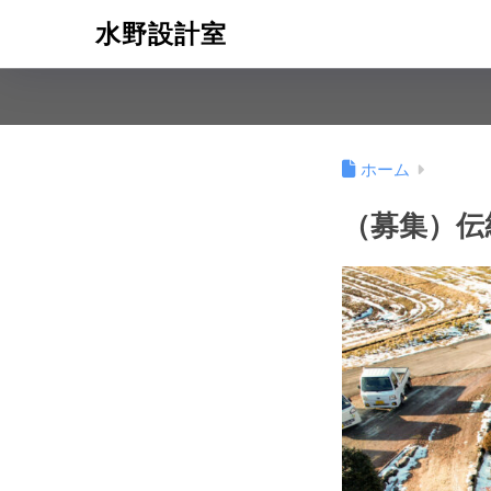
水野設計室
ホーム
（募集）伝