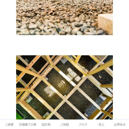
ご挨拶
石場建ての家
設計例
ご依頼
ブログ
求人
お問合せ