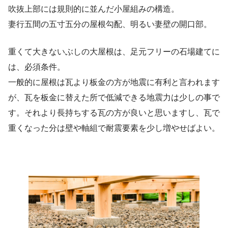
吹抜上部には規則的に並んだ小屋組みの構造。
妻行五間の五寸五分の屋根勾配、明るい妻壁の開口部。
重くて大きないぶしの大屋根は、足元フリーの石場建てに
は、必須条件。
一般的に屋根は瓦より板金の方が地震に有利と言われます
が、瓦を板金に替えた所で低減できる地震力は少しの事で
す。それより長持ちする瓦の方が良いと思いますし、瓦で
重くなった分は壁や軸組で耐震要素を少し増やせばよい。