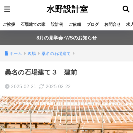
水野設計室
ご挨拶
石場建ての家
設計例
ご依頼
ブログ
お問合せ
求
8月の見学会･WSのお知らせ
ホーム
現場
桑名の石場建て
桑名の石場建て３ 建前
2025-02-21
2025-02-22