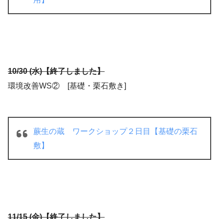
10/30 (水)【終了しました】
環境改善WS② [基礎・栗石敷き]
蕨生の蔵 ワークショップ２日目【基礎の栗石
敷】
11/15 (金)【終了しました】