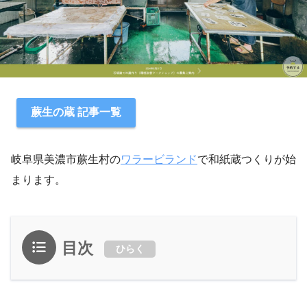
蕨生の蔵 記事一覧
岐阜県美濃市蕨生村の
ワラービランド
で和紙蔵つくりが始
まります。
目次
ひらく