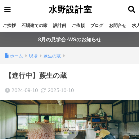
水野設計室
ご挨拶
石場建ての家
設計例
ご依頼
ブログ
お問合せ
求
8月の見学会･WSのお知らせ
ホーム
現場
蕨生の蔵
【進行中】蕨生の蔵
2024-09-10
2025-10-10