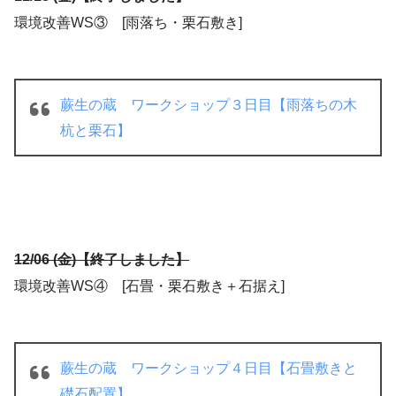
環境改善WS③ [雨落ち・栗石敷き]
蕨生の蔵 ワークショップ３日目【雨落ちの木
杭と栗石】
12/06 (金)【終了しました】
環境改善WS④ [石畳・栗石敷き＋石据え]
蕨生の蔵 ワークショップ４日目【石畳敷きと
礎石配置】