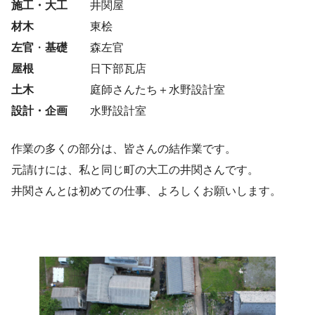
施工・大工
井関屋
材木
東桧
左官
・
基礎
森左官
屋根
日下部瓦店
土木
庭師さんたち＋水野設計室
設計・企画
水野設計室
作業の多くの部分は、皆さんの結作業です。
元請けには、私と同じ町の大工の井関さんです。
井関さんとは初めての仕事、よろしくお願いします。