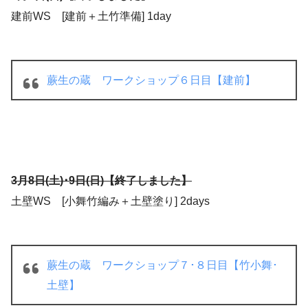
建前WS [建前＋土竹準備] 1day
蕨生の蔵 ワークショップ６日目【建前】
3月8日(土)･9日(日)
【終了しました】
土壁WS [小舞竹編み＋土壁塗り] 2days
蕨生の蔵 ワークショップ７･８日目【竹小舞･
土壁】