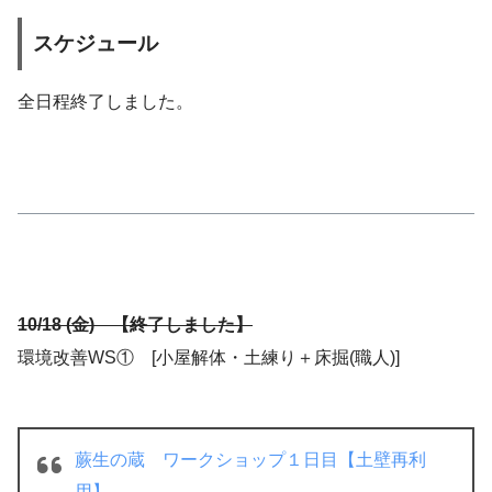
スケジュール
全日程終了しました。
10/18 (金) 【終了しました】
環境改善WS① [小屋解体・土練り＋床掘(職人)]
蕨生の蔵 ワークショップ１日目【土壁再利
用】