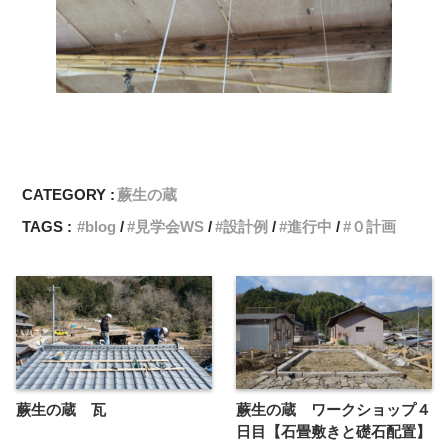
CATEGORY :
蕨生の蔵
TAGS :
blog
見学会WS
設計例
進行中
０計画
蕨生の蔵 瓦
蕨生の蔵 ワークショップ４
日目【石畳敷きと礎石配置】