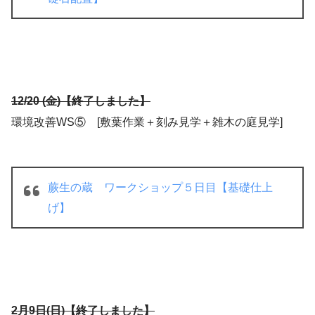
12/20 (金)【終了しました】
環境改善WS⑤ [敷葉作業＋刻み見学＋雑木の庭見学]
蕨生の蔵 ワークショップ５日目【基礎仕上
げ】
2月9日(日)【終了しました】