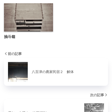
抽斗箱
前の記事
八百津の農家民宿２ 解体
次の記事