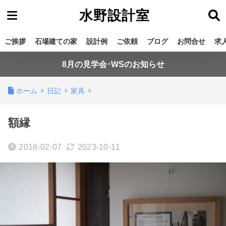
水野設計室
ご挨拶
石場建ての家
設計例
ご依頼
ブログ
お問合せ
求
8月の見学会･WSのお知らせ
ホーム
日記
家具
額縁
2018-02-07
2023-10-11