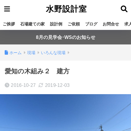
水野設計室
ご挨拶
石場建ての家
設計例
ご依頼
ブログ
お問合せ
求
8月の見学会･WSのお知らせ
ホーム
現場
いろんな現場
愛知の木組み２ 建方
2016-10-27
2019-12-03