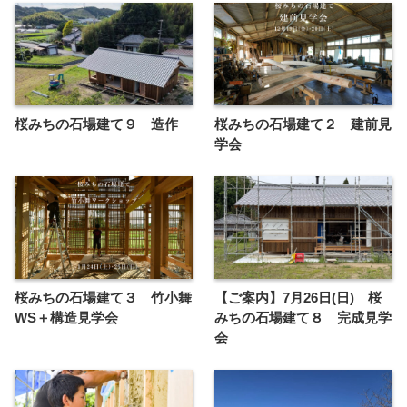
桜みちの石場建て９ 造作
桜みちの石場建て２ 建前見
学会
桜みちの石場建て３ 竹小舞
【ご案内】7月26日(日) 桜
WS＋構造見学会
みちの石場建て８ 完成見学
会