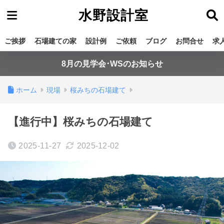
水野設計室
ご挨拶
石場建ての家
設計例
ご依頼
ブログ
お問合せ
求
8月の見学会･WSのお知らせ
ホーム
現場
桜みちの石場建て
【進行中】桜みちの石場建て
2025-11-27
2025-12-02