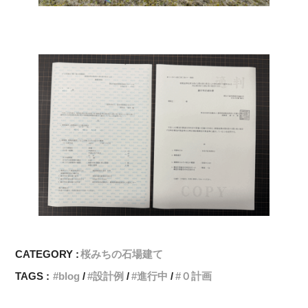
CATEGORY :
桜みちの石場建て
TAGS :
blog
設計例
進行中
０計画