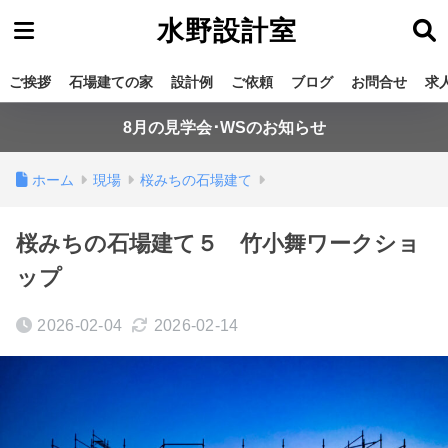
水野設計室
ご挨拶
石場建ての家
設計例
ご依頼
ブログ
お問合せ
求
8月の見学会･WSのお知らせ
ホーム
現場
桜みちの石場建て
桜みちの石場建て５ 竹小舞ワークショ
ップ
2026-02-04
2026-02-14