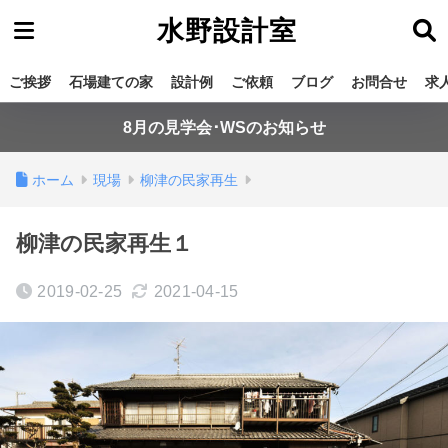
水野設計室
ご挨拶
石場建ての家
設計例
ご依頼
ブログ
お問合せ
求
8月の見学会･WSのお知らせ
ホーム
現場
柳津の民家再生
柳津の民家再生１
2019-02-25
2021-04-15