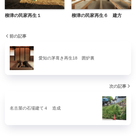
柳津の民家再生１
柳津の民家再生６ 建方
前の記事
愛知の茅葺き再生18 囲炉裏
次の記事
名古屋の石場建て４ 造成