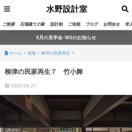
水野設計室
ご挨拶
石場建ての家
設計例
ご依頼
ブログ
お問合せ
求
8月の見学会･WSのお知らせ
ホーム
現場
柳津の民家再生
柳津の民家再生７ 竹小舞
2020-04-27