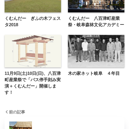
くむんだー ぎふの木フェス
くむんだー 八百津町産業
タ2018
祭・岐阜森林文化アカデミー
11月9日(土)10日(日)、八百津
木の家ネット岐阜 ４年目
町産業祭で「バス停手刻み実
演＋くむんだー」開催しま
す！
前の記事