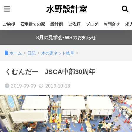
水野設計室
ご挨拶
石場建ての家
設計例
ご依頼
ブログ
お問合せ
求
8月の見学会･WSのお知らせ
ホーム
日記
木の家ネット岐阜
くむんだー JSCA中部30周年
2019-09-09
2019-10-13