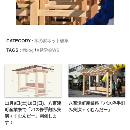
CATEGORY :
木の家ネット岐阜
TAGS :
blog
見学会WS
11月9日(土)10日(日)、八百津
八百津町産業祭「バス停手刻
町産業祭で「バス停手刻み実
み実演＋くむんだー」
演＋くむんだー」開催しま
す！