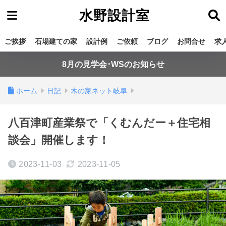
水野設計室
ご挨拶
石場建ての家
設計例
ご依頼
ブログ
お問合せ
求
8月の見学会･WSのお知らせ
ホーム
日記
木の家ネット岐阜
八百津町産業祭で「くむんだー＋住宅相
談会」開催します！
2023-11-03
2023-11-05