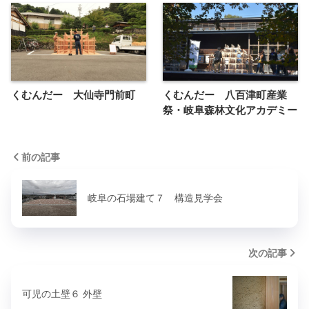
くむんだー 大仙寺門前町
くむんだー 八百津町産業
祭・岐阜森林文化アカデミー
前の記事
岐阜の石場建て７ 構造見学会
次の記事
可児の土壁６ 外壁