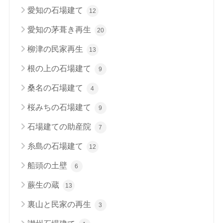
愛知の石場建て
12
愛知の茅葺き再生
20
柳津の民家再生
13
根の上の石場建て
9
桑名の石場建て
4
桜みちの石場建て
9
石場建ての助産院
7
糸島の石場建て
12
船頭の土壁
6
蕨生の蔵
13
裏山と民家の再生
3