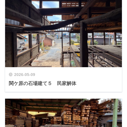
2026-05-09
関ケ原の石場建て５ 民家解体