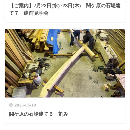
【ご案内】7月22日(水)･23日(木) 関ケ原の石場建
て７ 建前見学会
2026-05-10
関ケ原の石場建て６ 刻み