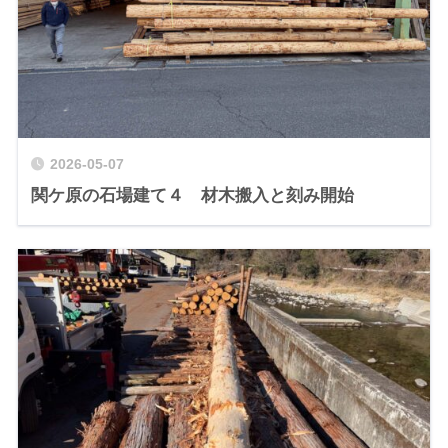
2026-05-07
関ケ原の石場建て４ 材木搬入と刻み開始