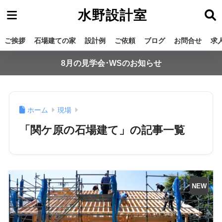
水野設計室
ご挨拶
石場建ての家
設計例
ご依頼
ブログ
お問合せ
求
8月の見学会･WSのお知らせ
ホーム
現場
「関ケ原の石場建て」の記事一覧
NEW