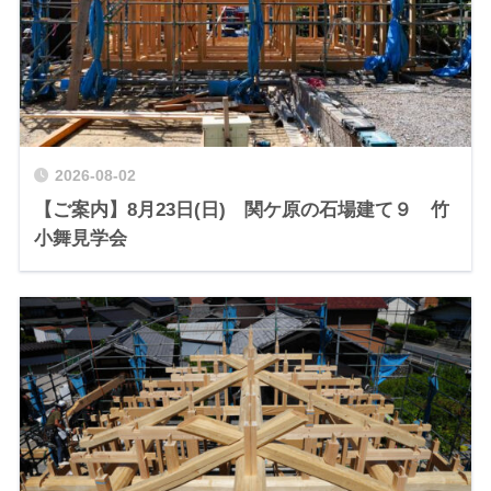
2026-08-02
【ご案内】8月23日(日) 関ケ原の石場建て９ 竹
小舞見学会