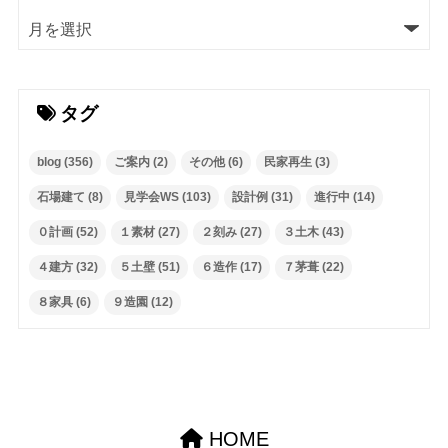
タグ
blog
(356)
ご案内
(2)
その他
(6)
民家再生
(3)
石場建て
(8)
見学会WS
(103)
設計例
(31)
進行中
(14)
０計画
(52)
１素材
(27)
２刻み
(27)
３土木
(43)
４建方
(32)
５土壁
(51)
６造作
(17)
７茅葺
(22)
８家具
(6)
９造園
(12)
HOME