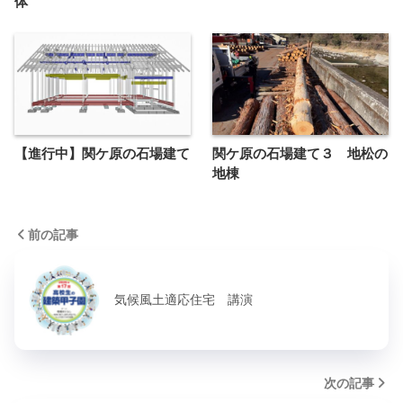
体
【進行中】関ケ原の石場建て
関ケ原の石場建て３ 地松の
地棟
前の記事
気候風土適応住宅 講演
次の記事