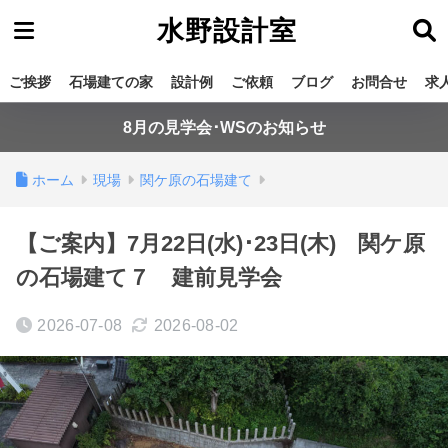
水野設計室
ご挨拶
石場建ての家
設計例
ご依頼
ブログ
お問合せ
求
8月の見学会･WSのお知らせ
ホーム
現場
関ケ原の石場建て
【ご案内】7月22日(水)･23日(木) 関ケ原
の石場建て７ 建前見学会
2026-07-08
2026-08-02