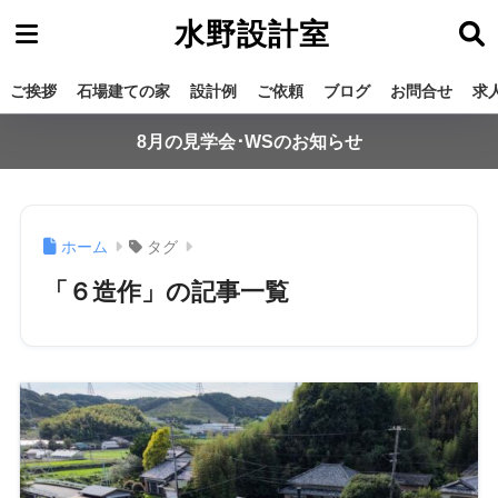
水野設計室
ご挨拶
石場建ての家
設計例
ご依頼
ブログ
お問合せ
求
8月の見学会･WSのお知らせ
ホーム
タグ
「６造作」の記事一覧