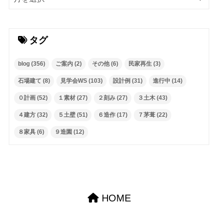
タグ
blog
(356)
ご案内
(2)
その他
(6)
民家再生
(3)
石場建て
(8)
見学会WS
(103)
設計例
(31)
進行中
(14)
０計画
(52)
１素材
(27)
２刻み
(27)
３土木
(43)
４建方
(32)
５土壁
(51)
６造作
(17)
７茅葺
(22)
８家具
(6)
９造園
(12)
HOME