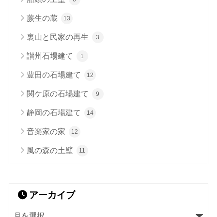
蕨生の蔵
13
裏山と民家の再生
3
讃州石場建て
1
豊田の石場建て
12
関ケ原の石場建て
9
静岡の石場建て
14
音楽家の家
12
風の森の土壁
11
アーカイブ