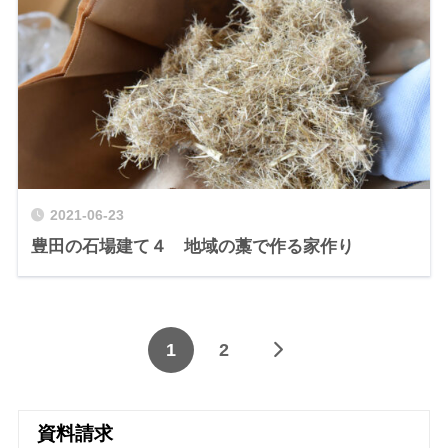
2021-06-23
豊田の石場建て４ 地域の藁で作る家作り
1
2
資料請求