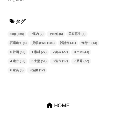
タグ
blog
(356)
ご案内
(2)
その他
(6)
民家再生
(3)
石場建て
(8)
見学会WS
(103)
設計例
(31)
進行中
(14)
０計画
(52)
１素材
(27)
２刻み
(27)
３土木
(43)
４建方
(32)
５土壁
(51)
６造作
(17)
７茅葺
(22)
８家具
(6)
９造園
(12)
HOME