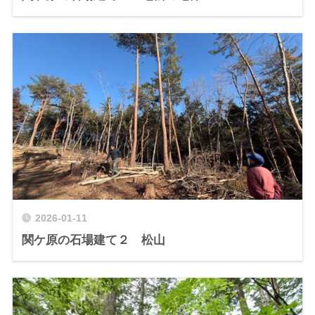
2026-01-11
関ケ原の石場建て２ 松山