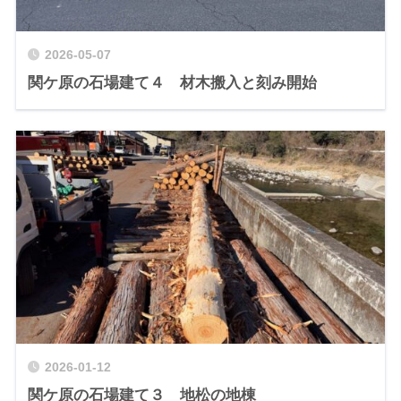
2026-05-07
関ケ原の石場建て４ 材木搬入と刻み開始
2026-01-12
関ケ原の石場建て３ 地松の地棟