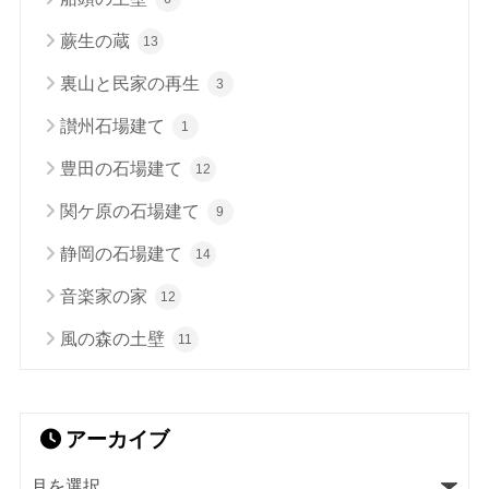
蕨生の蔵
13
裏山と民家の再生
3
讃州石場建て
1
豊田の石場建て
12
関ケ原の石場建て
9
静岡の石場建て
14
音楽家の家
12
風の森の土壁
11
アーカイブ