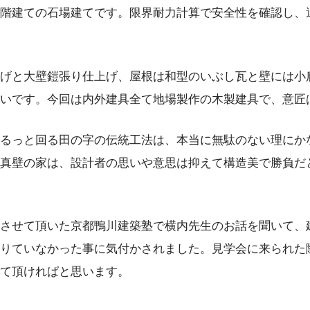
階建ての石場建てです。限界耐力計算で安全性を確認し、
げと大壁鎧張り仕上げ、屋根は和型のいぶし瓦と壁には小
いです。今回は内外建具全て地場製作の木製建具で、意匠
るっと回る田の字の伝統工法は、本当に無駄のない理にか
真壁の家は、設計者の思いや意思は抑えて構造美で勝負だ
させて頂いた京都鴨川建築塾で横内先生のお話を聞いて、
りていなかった事に気付かされました。見学会に来られた
て頂ければと思います。