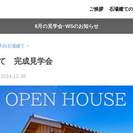
ご挨拶
石場建ての
8月の見学会･WSのお知らせ
天白石場建て
て 完成見学会
2024-12-30