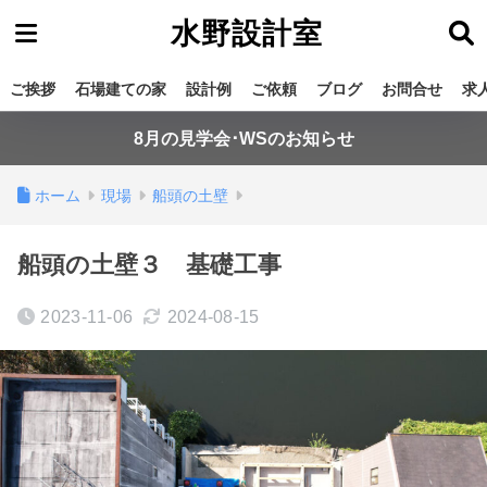
水野設計室
ご挨拶
石場建ての家
設計例
ご依頼
ブログ
お問合せ
求
8月の見学会･WSのお知らせ
ホーム
現場
船頭の土壁
船頭の土壁３ 基礎工事
2023-11-06
2024-08-15