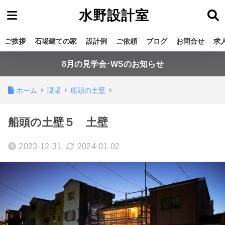
水野設計室
ご挨拶
石場建ての家
設計例
ご依頼
ブログ
お問合せ
求
8月の見学会･WSのお知らせ
ホーム
現場
船頭の土壁
船頭の土壁５ 土壁
2023-12-31
2024-01-02