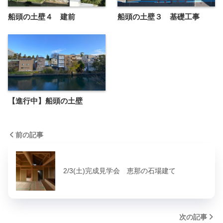
船頭の土壁４ 建前
船頭の土壁３ 基礎工事
【進行中】船頭の土壁
前の記事
2/3(土)完成見学会 恵那の石場建て
次の記事