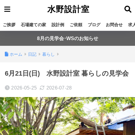
水野設計室
ご挨拶
石場建ての家
設計例
ご依頼
ブログ
お問合せ
求
8月の見学会･WSのお知らせ
ホーム
日記
暮らし
6月21日(日) 水野設計室 暮らしの見学会
2026-05-25
2026-07-28