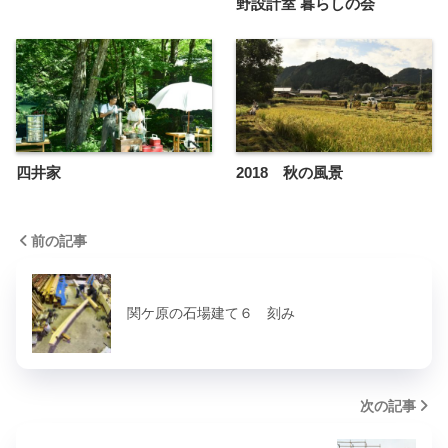
野設計室 暮らしの会
四井家
2018 秋の風景
前の記事
関ケ原の石場建て６ 刻み
次の記事