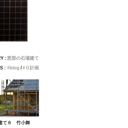
Y :
恵那の石場建て
S :
blog
０計画
建て６ 竹小舞