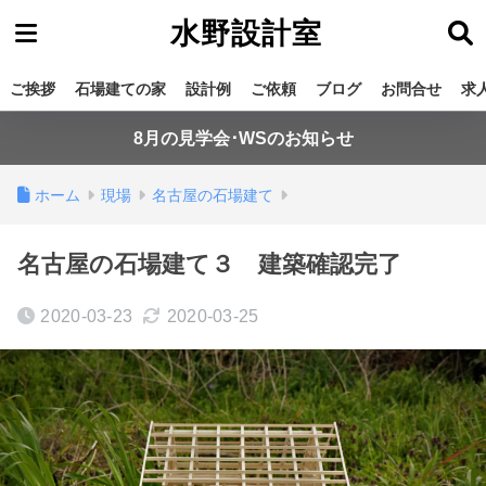
水野設計室
ご挨拶
石場建ての家
設計例
ご依頼
ブログ
お問合せ
求
8月の見学会･WSのお知らせ
ホーム
現場
名古屋の石場建て
名古屋の石場建て３ 建築確認完了
2020-03-23
2020-03-25