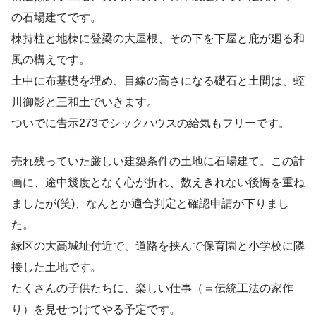
の石場建てです。
棟持柱と地棟に登梁の大屋根、その下を下屋と庇が廻る和
風の構えです。
土中に布基礎を埋め、目線の高さになる礎石と土間は、蛭
川御影と三和土でいきます。
ついでに告示273でシックハウスの給気もフリーです。
売れ残っていた厳しい建築条件の土地に石場建て。この計
画に、途中幾度となく心が折れ、数えきれない後悔を重ね
ましたが(笑)、なんとか適合判定と確認申請が下りまし
た。
緑区の大高城址付近で、道路を挟んで保育園と小学校に隣
接した土地です。
たくさんの子供たちに、楽しい仕事（＝伝統工法の家作
り）を見せつけてやる予定です。