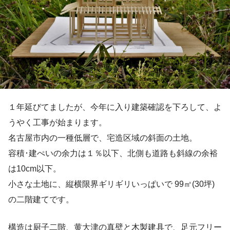
１年延びてましたが、今年に入り建築確認を下ろして、よ
うやく工事が始まります。
名古屋市内の一種低層で、宅造区域の斜面の土地。
容積･建ぺいの余力は１％以下、北側も道路も斜線の余裕
は10cm以下。
小さな土地に、縦横限界ギリギリいっぱいで 99㎡(30坪)
の二階建てです。
構造は厨子二階、黄大津の真壁と木製建具で、足元フリー