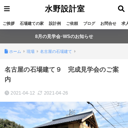
水野設計室
ご挨拶
石場建ての家
設計例
ご依頼
ブログ
お問合せ
求
8月の見学会･WSのお知らせ
ホーム
現場
名古屋の石場建て
名古屋の石場建て９ 完成見学会のご案
内
2021-04-12
2021-04-26