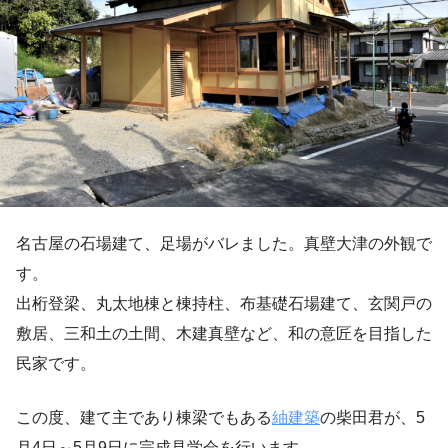
名古屋の石場建て、足場がバレました。真壁大津の外観で
す。
出桁登梁、丸太地棟と棟持柱、布基礎石場建て、玄関戸の
敷居、三和土の土間、木建真壁など、和の意匠を目指した
民家です。
この度、建て主であり棟梁でもある
紬建築
の柴田君が、5
月4日～5月9日に完成見学会を行います。