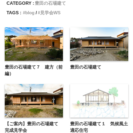
CATEGORY :
豊田の石場建て
TAGS :
blog
見学会WS
豊田の石場建て７ 建方（前
豊田の石場建て
編）
【ご案内】豊田の石場建て
豊田の石場建て１ 気候風土
完成見学会
適応住宅