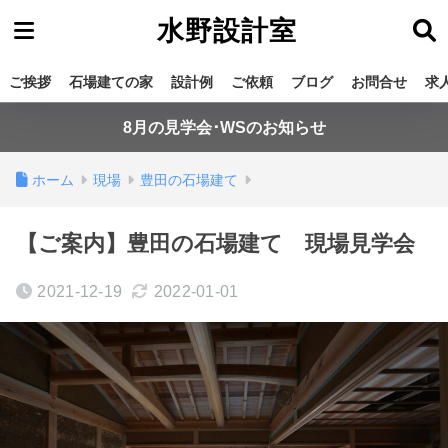
水野設計室
ご挨拶
石場建ての家
設計例
ご依頼
ブログ
お問合せ
求
8月の見学会･WSのお知らせ
ホーム
現場
豊田の石場建て
【ご案内】豊田の石場建て 現場見学会
2021-12-19
2022-01-01