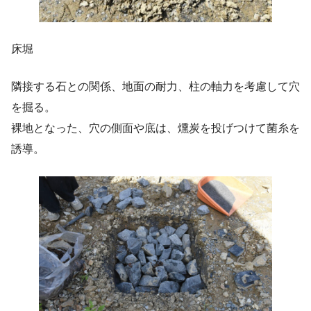
床堀
隣接する石との関係、地面の耐力、柱の軸力を考慮して穴
を掘る。
裸地となった、穴の側面や底は、燻炭を投げつけて菌糸を
誘導。