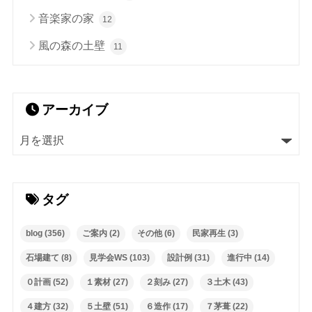
音楽家の家
12
風の森の土壁
11
アーカイブ
タグ
blog
(356)
ご案内
(2)
その他
(6)
民家再生
(3)
石場建て
(8)
見学会WS
(103)
設計例
(31)
進行中
(14)
０計画
(52)
１素材
(27)
２刻み
(27)
３土木
(43)
４建方
(32)
５土壁
(51)
６造作
(17)
７茅葺
(22)