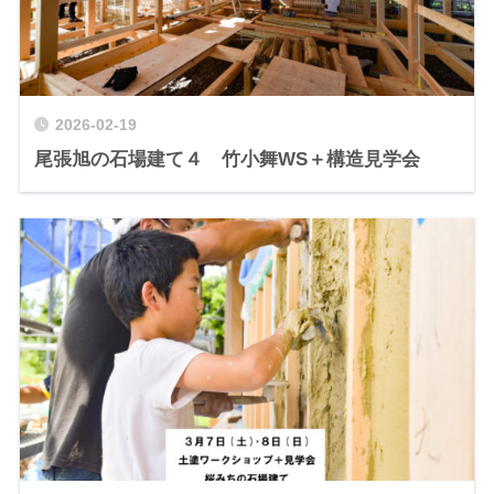
2026-02-19
尾張旭の石場建て４ 竹小舞WS＋構造見学会