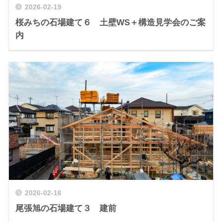
2026-02-19
桜みちの石場建て６ 土壁WS＋構造見学会のご案
内
2026-02-16
尾張旭の石場建て３ 建前