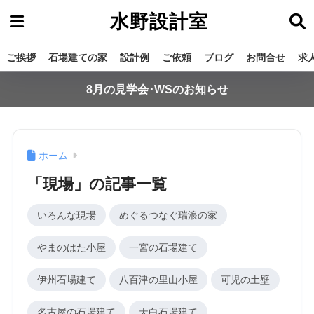
水野設計室
ご挨拶
石場建ての家
設計例
ご依頼
ブログ
お問合せ
求
8月の見学会･WSのお知らせ
ホーム
「現場」の記事一覧
いろんな現場
めぐるつなぐ瑞浪の家
やまのはた小屋
一宮の石場建て
伊州石場建て
八百津の里山小屋
可児の土壁
名古屋の石場建て
天白石場建て