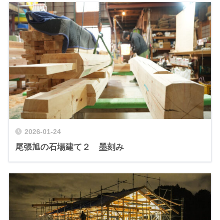
2026-01-24
尾張旭の石場建て２ 墨刻み