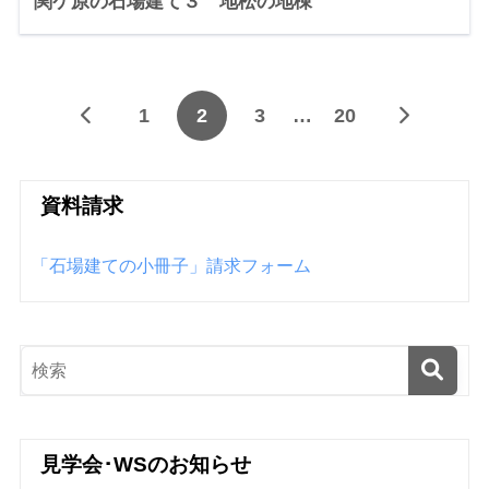
関ケ原の石場建て３ 地松の地棟
1
2
3
…
20
資料請求
「石場建ての小冊子」請求フォーム
見学会･WSのお知らせ