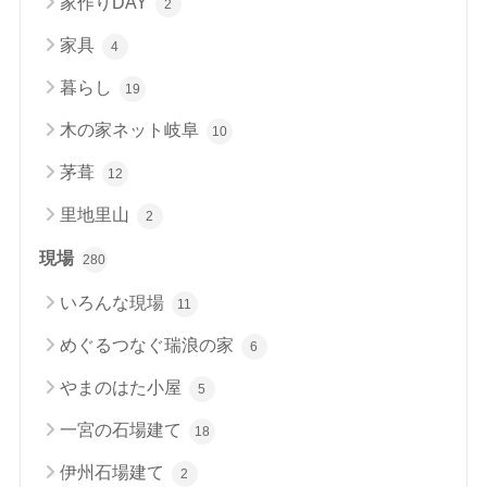
家作りDAY
2
家具
4
暮らし
19
木の家ネット岐阜
10
茅葺
12
里地里山
2
現場
280
いろんな現場
11
めぐるつなぐ瑞浪の家
6
やまのはた小屋
5
一宮の石場建て
18
伊州石場建て
2