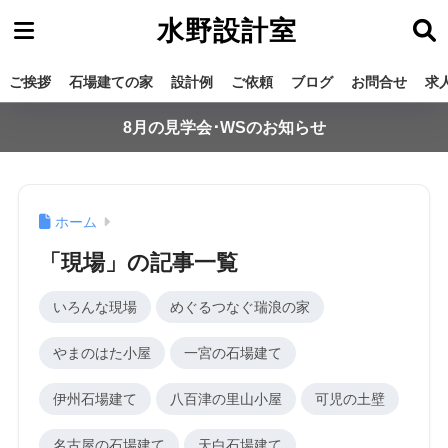
水野設計室
ご挨拶
石場建ての家
設計例
ご依頼
ブログ
お問合せ
求
8月の見学会･WSのお知らせ
ホーム
「現場」の記事一覧
いろんな現場
めぐるつなぐ瑞浪の家
やまのはた小屋
一宮の石場建て
伊州石場建て
八百津の里山小屋
可児の土壁
名古屋の石場建て
天白石場建て