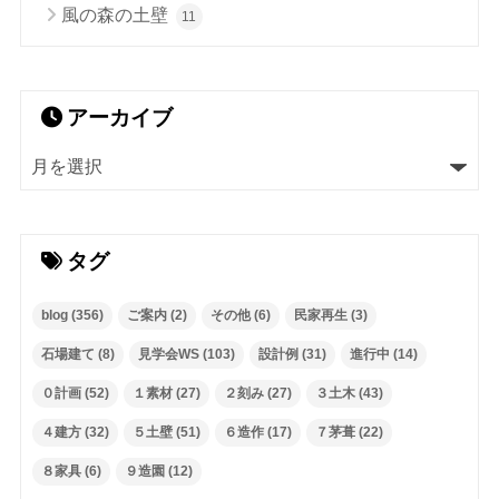
風の森の土壁
11
アーカイブ
タグ
blog
(356)
ご案内
(2)
その他
(6)
民家再生
(3)
石場建て
(8)
見学会WS
(103)
設計例
(31)
進行中
(14)
０計画
(52)
１素材
(27)
２刻み
(27)
３土木
(43)
４建方
(32)
５土壁
(51)
６造作
(17)
７茅葺
(22)
８家具
(6)
９造園
(12)