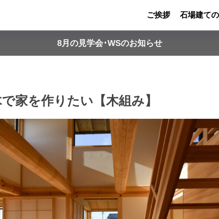
ご挨拶
石場建ての
8月の見学会･WSのお知らせ
の木で家を作りたい【木組み】