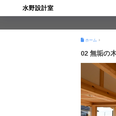
水野設計室
ホーム
02 無垢