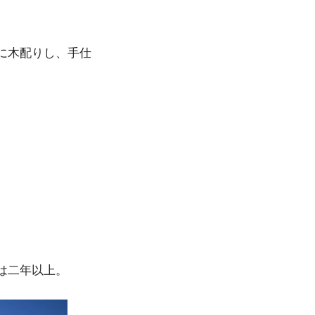
に木配りし、手仕
は二年以上。