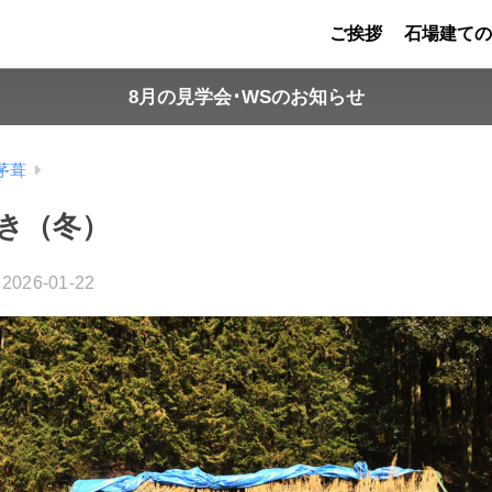
ご挨拶
石場建ての
8月の見学会･WSのお知らせ
茅葺
き（冬）
2026-01-22