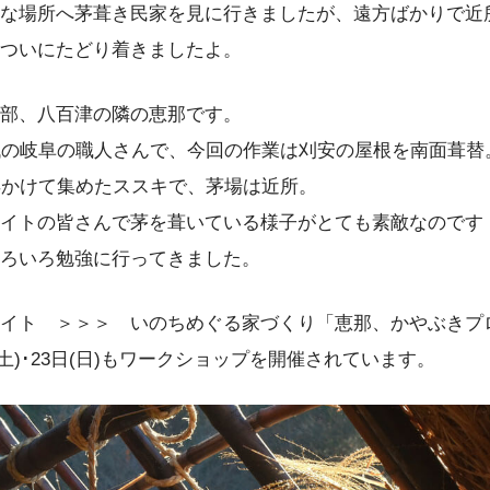
な場所へ茅葺き民家を見に行きましたが、遠方ばかりで近
ついにたどり着きましたよ。
部、八百津の隣の恵那です。
代の岐阜の職人さんで、今回の作業は刈安の屋根を南面葺替
年かけて集めたススキで、茅場は近所。
サイトの皆さんで茅を葺いている様子がとても素敵なのです
ろいろ勉強に行ってきました。
イト ＞＞＞ いのちめぐる家づくり「恵那、かやぶきプ
日(土)･23日(日)もワークショップを開催されています。