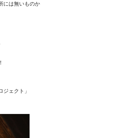
所には無いものか
。
！
ロジェクト」