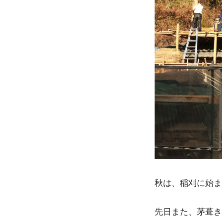
秋は、稲刈に始ま
先日また、茅葺き