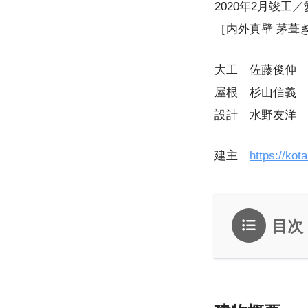
2020年2月竣工
［内外真壁 茅葺き民
大工 佐藤俊伸 
屋根 杉山信義 
設計 水野友洋 
建主
https://kot
目次