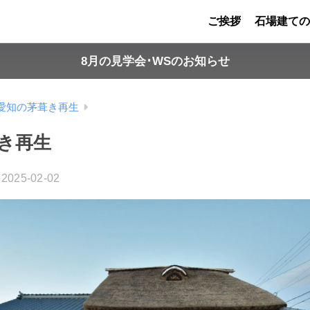
ご挨拶
石場建ての
8月の見学会･WSのお知らせ
愛知の茅葺き再生
き再生
2025-02-02