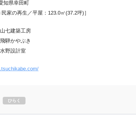
／愛知県幸田町
家の再生／平屋：123.0㎡(37.2坪)］
山七建築工房
飛騨かやぶき
水野設計室
a.tsuchikabe.com/
ひらく