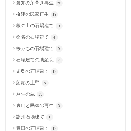
愛知の茅葺き再生
20
柳津の民家再生
13
根の上の石場建て
9
桑名の石場建て
4
桜みちの石場建て
9
石場建ての助産院
7
糸島の石場建て
12
船頭の土壁
6
蕨生の蔵
13
裏山と民家の再生
3
讃州石場建て
1
豊田の石場建て
12