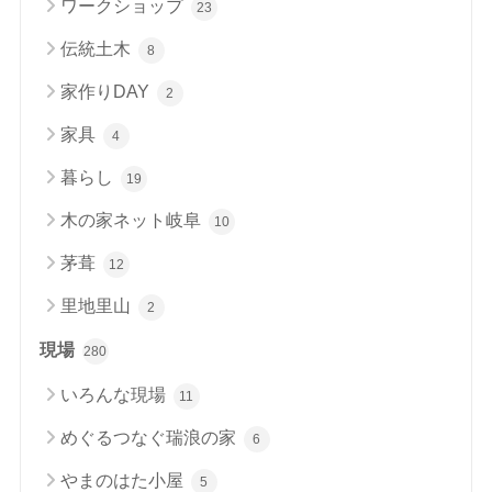
ワークショップ
23
伝統土木
8
家作りDAY
2
家具
4
暮らし
19
木の家ネット岐阜
10
茅葺
12
里地里山
2
現場
280
いろんな現場
11
めぐるつなぐ瑞浪の家
6
やまのはた小屋
5